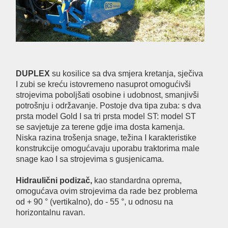
DUPLEX
su kosilice sa dva smjera kretanja, sječiva
I zubi se kreću istovremeno nasuprot omogućivši
strojevima poboljšati osobine i udobnost, smanjivši
potrošnju i održavanje. Postoje dva tipa zuba: s dva
prsta model Gold I sa tri prsta model ST: model ST
se savjetuje za terene gdje ima dosta kamenja.
Niska razina trošenja snage, težina I karakteristike
konstrukcije omogućavaju uporabu traktorima male
snage kao I sa strojevima s gusjenicama.
Hidraulični podizač,
kao standardna oprema,
omogućava ovim strojevima da rade bez problema
od + 90 ° (vertikalno), do - 55 °, u odnosu na
horizontalnu ravan.