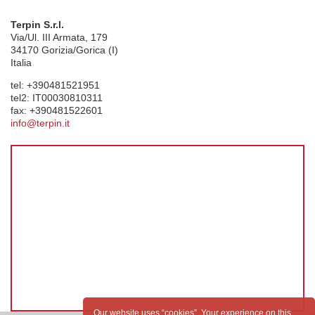
Terpin S.r.l.
Via/Ul. III Armata, 179
34170
Gorizia/Gorica (I)
Italia
tel:
+390481521951
tel2:
IT00030810311
fax:
+390481522601
info@terpin.it
Our website uses “cookies”. Your experience on this