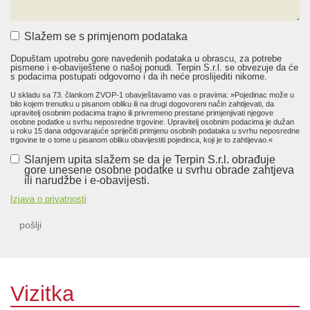
Slažem se s primjenom podataka
Dopuštam upotrebu gore navedenih podataka u obrascu, za potrebe
pismene i e-obaviještene o našoj ponudi. Terpin S.r.l. se obvezuje da će
s podacima postupati odgovorno i da ih neće proslijediti nikome.
U skladu sa 73. člankom ZVOP-1 obavještavamo vas o pravima: »Pojedinac može u
bilo kojem trenutku u pisanom obliku ili na drugi dogovoreni način zahtijevati, da
upravitelj osobnim podacima trajno ili privremeno prestane primjenjivati njegove
osobne podatke u svrhu neposredne trgovine. Upravitelj osobnim podacima je dužan
u roku 15 dana odgovarajuće spriječiti primjenu osobnih podataka u svrhu neposredne
trgovine te o tome u pisanom obliku obavijestiti pojedinca, koji je to zahtijevao.«
Slanjem upita slažem se da je Terpin S.r.l. obrađuje
gore unesene osobne podatke u svrhu obrade zahtjeva
ili narudžbe i e-obavijesti.
Izjava o privatnosti
pošlji
Vizitka