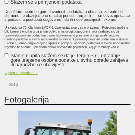
Slažem se s primjenom podataka
Dopuštam upotrebu gore navedenih podataka u obrascu, za potrebe
pismene i e-obaviještene o našoj ponudi. Terpin S.r.l. se obvezuje da će
s podacima postupati odgovorno i da ih neće proslijediti nikome.
U skladu sa 73. člankom ZVOP-1 obavještavamo vas o pravima: »Pojedinac može u
bilo kojem trenutku u pisanom obliku ili na drugi dogovoreni način zahtijevati, da
upravitelj osobnim podacima trajno ili privremeno prestane primjenjivati njegove
osobne podatke u svrhu neposredne trgovine. Upravitelj osobnim podacima je dužan
u roku 15 dana odgovarajuće spriječiti primjenu osobnih podataka u svrhu neposredne
trgovine te o tome u pisanom obliku obavijestiti pojedinca, koji je to zahtijevao.«
Slanjem upita slažem se da je Terpin S.r.l. obrađuje
gore unesene osobne podatke u svrhu obrade zahtjeva
ili narudžbe i e-obavijesti.
Izjava o privatnosti
pošlji
Fotogalerija