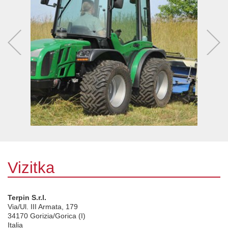
Vizitka
Terpin S.r.l.
Via/Ul. III Armata, 179
34170
Gorizia/Gorica (I)
Italia