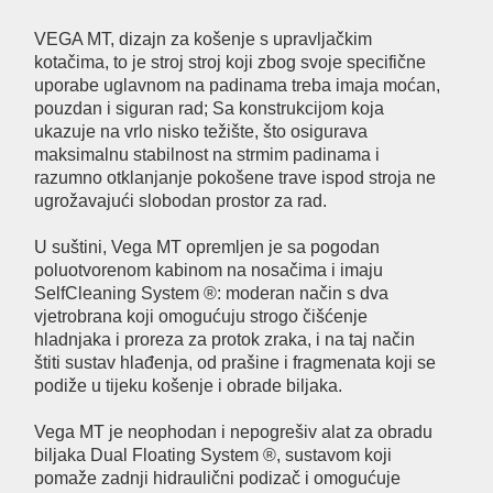
VEGA MT, dizajn za košenje s upravljačkim
kotačima, to je stroj stroj koji zbog svoje specifične
uporabe uglavnom na padinama treba imaja moćan,
pouzdan i siguran rad; Sa konstrukcijom koja
ukazuje na vrlo nisko težište, što osigurava
maksimalnu stabilnost na strmim padinama i
razumno otklanjanje pokošene trave ispod stroja ne
ugrožavajući slobodan prostor za rad.
U suštini, Vega MT opremljen je sa pogodan
poluotvorenom kabinom na nosačima i imaju
SelfCleaning System ®: moderan način s dva
vjetrobrana koji omogućuju strogo čišćenje
hladnjaka i proreza za protok zraka, i na taj način
štiti sustav hlađenja, od prašine i fragmenata koji se
podiže u tijeku košenje i obrade biljaka.
Vega MT je neophodan i nepogrešiv alat za obradu
biljaka Dual Floating System ®, sustavom koji
pomaže zadnji hidraulični podizač i omogućuje