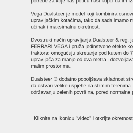
potrebe za koje nas potiču naši kupci da im i
Vega Dualsteer je model koji kombinira osnovn
upravljačkim kotačima, tako da sada imamo m
učinak i maksimalnu okretnost.
Dvostruki način upravljanja Dualsteer & reg. 
FERRARI VEGA i pruža jedinstvene efekte koji 
traktora: omogućuju skretanje pod kutem do 7
upravljača za manje od dva metra i dozvolja
malim prostorima.
Dualsteer ® dodatno poboljšava skladnost stroje
da ostvari velike uspjehe na strmim terenima.
održavanju zelenih površina, pored normalne 
Kliknite na ikonicu "video" i otkrijte okretn