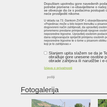
Dopuštam upotrebu gore navedenih poda
potrebe pismene i e-obaviještene o našoj p
se obvezuje da će s podacima postupati o
neće proslijediti nikome.
U skladu sa 73. člankom ZVOP-1 obavještavamo
»Pojedinac može u bilo kojem trenutku u pisanom 
dogovoreni način zahtijevati, da upravitelj osobn
privremeno prestane primjenjivati njegove osob
neposredne trgovine. Upravitelj osobnim podaci
dana odgovarajuće spriječiti primjenu osobnih 
neposredne trgovine te o tome u pisanom obliku o
koji je to zahtijevao.«
Slanjem upita slažem se da je Ter
obrađuje gore unesene osobne p
obrade zahtjeva ili narudžbe i e-o
Izjava o privatnosti
pošlji
Fotogalerija