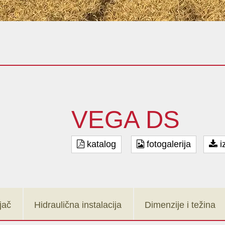
VEGA DS
katalog
fotogalerija
i
jač
Hidraulična instalacija
Dimenzije i težina