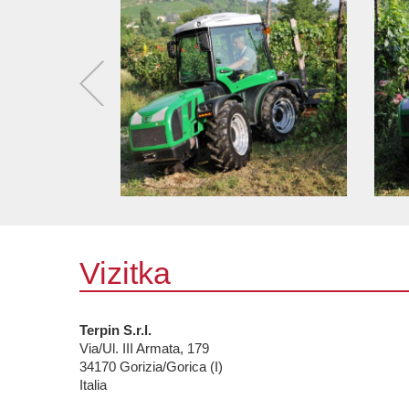
Vizitka
Terpin S.r.l.
Via/Ul. III Armata, 179
34170
Gorizia/Gorica (I)
Italia