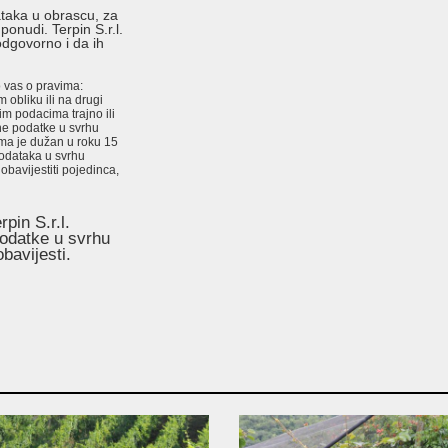
taka u obrascu, za
onudi. Terpin S.r.l.
dgovorno i da ih
 vas o pravima:
obliku ili na drugi
im podacima trajno ili
ne podatke u svrhu
ma je dužan u roku 15
podataka u svrhu
bavijestiti pojedinca,
pin S.r.l.
odatke u svrhu
bavijesti.