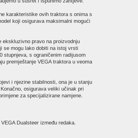
zadjemo u susret i ispunimo zahtjeve.
e karakteristike ovih traktora s onima s
odel koji osigurava maksimalni mogući
je ekskluzivno pravo na proizvodnju
se mogu lako dobiti na istoj vrsti
0 stupnjeva, s ograničenim radijusom
vaju premještanje VEGA traktora u veoma
vi i njezine stabilnosti, ona je u stanju
 Konačno, osigurava veliki učinak pri
primjene za specijalizirane namjene.
ost VEGA Dualsteer između redaka.