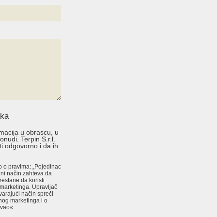
aka
acija u obrascu, u
nudi. Terpin S.r.l.
i odgovorno i da ih
 o pravima: „Pojedinac
eni način zahteva da
restane da koristi
marketinga. Upravljač
arajući način spreči
nog marketinga i o
evao«