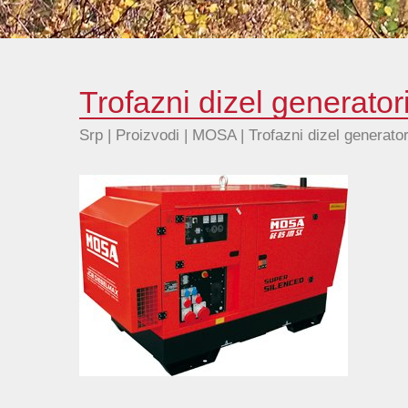
Trofazni dizel generato
Srp | Proizvodi |
MOSA
|
Trofazni dizel generato