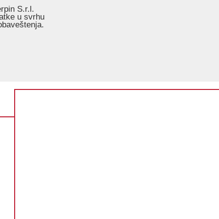
pin S.r.l.
atke u svrhu
-obaveštenja.