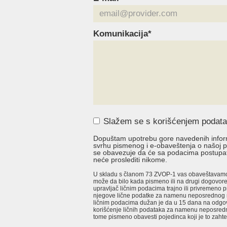
Komunikacija*
Slažem se s korišćenjem podat
Dopuštam upotrebu gore navedenih inform
svrhu pismenog i e-obaveštenja o našoj po
se obavezuje da će sa podacima postupat
neće proslediti nikome.
U skladu s članom 73 ZVOP-1 vas obaveštavamo
može da bilo kada pismeno ili na drugi dogovor
upravljač ličnim podacima trajno ili privremeno p
njegove lične podatke za namenu neposrednog 
ličnim podacima dužan je da u 15 dana na odgov
korišćenje ličnih podataka za namenu neposred
tome pismeno obavesti pojedinca koji je to zaht