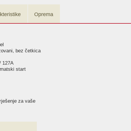
teristike
Oprema
el
ovani, bez četkica
/ 127A
matski start
 rješenje za vaše