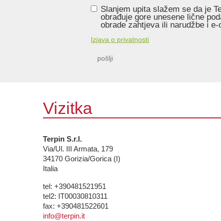
Slanjem upita slažem se da je Ter
obrađuje gore unesene lične pod
obrade zahtjeva ili narudžbe i e
Izjava o privatnosti
pošlji
Vizitka
Terpin S.r.l.
Via/Ul. III Armata, 179
34170
Gorizia/Gorica (I)
Italia
tel:
+390481521951
tel2:
IT00030810311
fax:
+390481522601
info@terpin.it