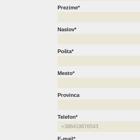
Prezime*
Naslov*
Pošta*
Mesto*
Provinca
Telefon*
E-mail*