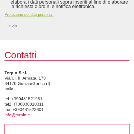
elabora i dati personali sopra inseriti al fine di elaborare
la richiesta o ordini e notifica elettronica.
Protezione dei dati personali
invia
Contatti
Terpin S.r.l.
Via/Ul. III Armata, 179
34170
Gorizia/Gorica (I)
Italia
tel:
+390481521951
tel2:
IT00030810311
fax:
+390481522601
info@terpin.it