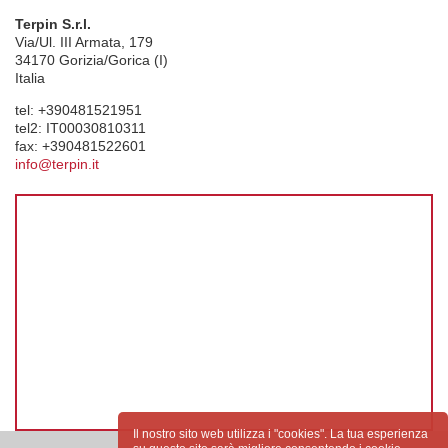
Terpin S.r.l.
Via/Ul. III Armata, 179
34170
Gorizia/Gorica (I)
Italia
tel:
+390481521951
tel2:
IT00030810311
fax:
+390481522601
info@terpin.it
Il nostro sito web utilizza i "cookies". La tua esperienza