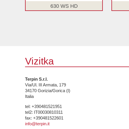
630 WS HD
Vizitka
Terpin S.r.l.
Via/Ul. III Armata, 179
34170
Gorizia/Gorica (I)
Italia
tel:
+390481521951
tel2:
IT00030810311
fax:
+390481522601
info@terpin.it