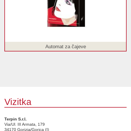
Automat za čajeve
Vizitka
Terpin S.r.l.
Via/Ul. III Armata, 179
34170
Gorizia/Gorica (I)