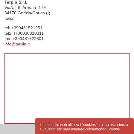
Terpin S.r.l.
Via/Ul. III Armata, 179
34170
Gorizia/Gorica (I)
Italia
tel:
+390481521951
tel2:
IT00030810311
fax:
+390481522601
info@terpin.it
Il nostro sito web utilizza i "cookies". La tua esperienza
su questo sito sarà migliore consentendo i cookie.