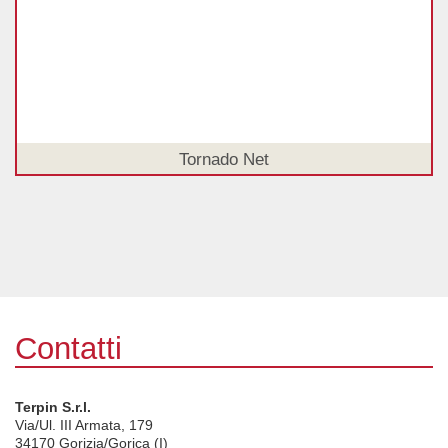
Tornado Net
Contatti
Terpin S.r.l.
Via/Ul. III Armata, 179
34170
Gorizia/Gorica (I)