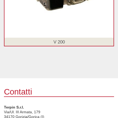
V 200
Contatti
Terpin S.r.l.
Via/Ul. III Armata, 179
34170
Gorizia/Gorica (I)