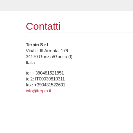
Contatti
Terpin S.r.l.
Via/Ul. III Armata, 179
34170
Gorizia/Gorica (I)
Italia
tel:
+390481521951
tel2:
IT00030810311
fax:
+390481522601
info@terpin.it