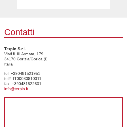
Contatti
Terpin S.r.l.
Via/Ul. III Armata, 179
34170
Gorizia/Gorica (I)
Italia
tel:
+390481521951
tel2:
IT00030810311
fax:
+390481522601
info@terpin.it