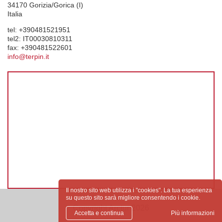
34170
Gorizia/Gorica (I)
Italia
tel:
+390481521951
tel2:
IT00030810311
fax:
+390481522601
info@terpin.it
Il nostro sito web utilizza i "cookies". La tua esperienza
su questo sito sarà migliore consentendo i cookie.
Copyright Arctur 2026
Accetta e continua
Più informazioni