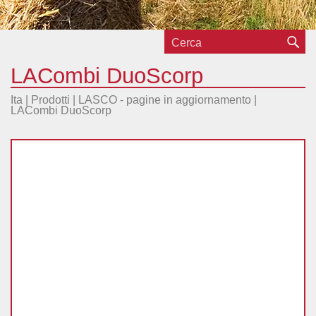
LACombi DuoScorp
Ita |
Prodotti
|
LASCO - pagine in aggiornamento
|
LACombi DuoScorp