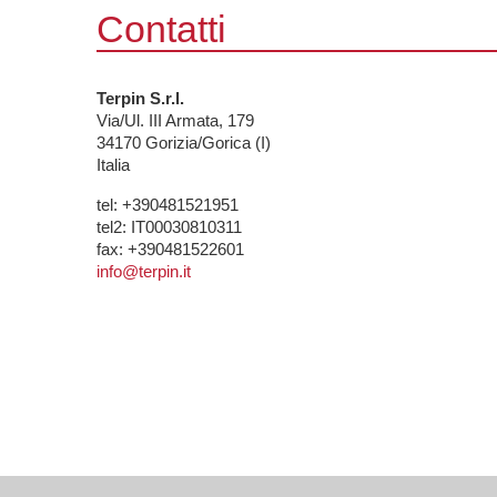
Contatti
Terpin S.r.l.
Via/Ul. III Armata, 179
34170
Gorizia/Gorica (I)
Italia
tel:
+390481521951
tel2:
IT00030810311
fax:
+390481522601
info@terpin.it