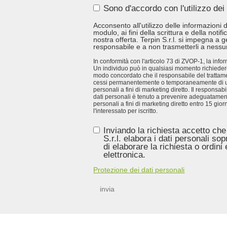
Sono d'accordo con l'utilizzo dei 
Acconsento all'utilizzo delle informazioni d
modulo, ai fini della scrittura e della notifi
nostra offerta. Terpin S.r.l. si impegna a g
responsabile e a non trasmetterli a nessu
In conformità con l'articolo 73 di ZVOP-1, la inform
Un individuo può in qualsiasi momento richiedere p
modo concordato che il responsabile del trattame
cessi permanentemente o temporaneamente di util
personali a fini di marketing diretto. Il responsab
dati personali è tenuto a prevenire adeguatament
personali a fini di marketing diretto entro 15 gior
l'interessato per iscritto.
Inviando la richiesta accetto che
S.r.l. elabora i dati personali sopr
di elaborare la richiesta o ordini 
elettronica.
Protezione dei dati personali
invia