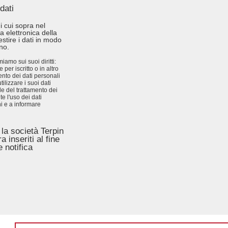
dati
i cui sopra nel
ca elettronica della
estire i dati in modo
no.
iamo sui suoi diritti:
er iscritto o in altro
nto dei dati personali
izzare i suoi dati
ile del trattamento dei
e l'uso dei dati
ni e a informare
 la società Terpin
a inseriti al fine
e notifica